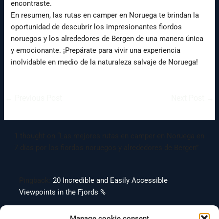
encontraste.
En resumen, las rutas en camper en Noruega te brindan la
oportunidad de descubrir los impresionantes fiordos
noruegos y los alrededores de Bergen de una manera única
y emocionante. ¡Prepárate para vivir una experiencia
inolvidable en medio de la naturaleza salvaje de Noruega!
←
Previous Post
Next Post
→
1 thought on “Las mejores rutas en camper en Noruega en
7 días por los fiordos noruegos y alrededores de Bergen”
Pingback:
20 Incredible and Easily Accessible
Viewpoints in the Fjords %
Manage cookie consent