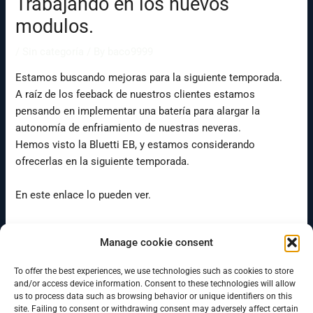
Trabajando en los nuevos
modulos.
/
Sin categoría
/ By
baco9999
Estamos buscando mejoras para la siguiente temporada.
A raíz de los feeback de nuestros clientes estamos
pensando en implementar una batería para alargar la
autonomía de enfriamiento de nuestras neveras.
Hemos visto la Bluetti EB, y estamos considerando
ofrecerlas en la siguiente temporada.
En este enlace lo pueden ver.
BLUETTI EB3A Portable Power Station | 600W 268Wh
Manage cookie consent
To offer the best experiences, we use technologies such as cookies to store
←
Previous Post
Next Post
→
and/or access device information. Consent to these technologies will allow
us to process data such as browsing behavior or unique identifiers on this
site. Failing to consent or withdrawing consent may adversely affect certain