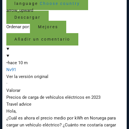
language
Choose country
arrow_upward
Descargar
Ordenar por:
Mejores
Añadir un comentario
•
hace 10 m
Nv91
Ver la versión original
·
Valorar
Precios de carga de vehículos eléctricos en 2023
Travel advice
Hola,
¿Cuál es ahora el precio medio por kWh en Noruega para
cargar un vehículo eléctrico? ¿Cuánto me costaría cargar