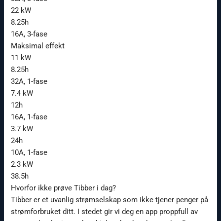
22 kW
8.25h
16A, 3-
fase
Maksimal effekt
11 kW
8.25h
32A, 1-
fase
7.4 kW
12h
16A, 1-
fase
3.7 kW
24h
10A, 1-
fase
2.3 kW
38.5h
Hvorfor ikke prøve Tibber i dag?
Tibber er et uvanlig strømselskap som ikke tjener penger på
strømforbruket ditt. I stedet gir vi deg en app proppfull av