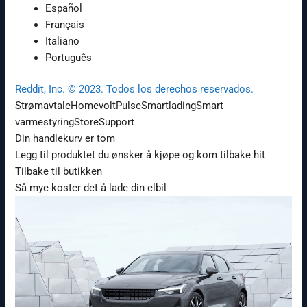
Español
Français
Italiano
Português
Reddit, Inc. © 2023. Todos los derechos reservados.
Strømavtale
Homevolt
Pulse
Smartlading
Smart
varmestyring
Store
Support
Din handlekurv er tom
Legg til produktet du ønsker å kjøpe og kom tilbake hit
Tilbake til butikken
Så mye koster det å lade din elbil