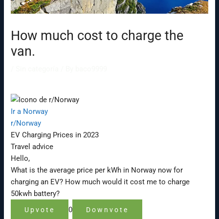
How much cost to charge the
van.
/
Sin categoría
/ By
baco9999
Ir a Norway
r/Norway
EV Charging Prices in 2023
Travel advice
Hello,
What is the average price per kWh in Norway now for
charging an EV? How much would it cost me to charge
50kwh battery?
0
Upvote
Downvote