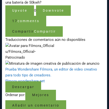
una batería de 50kwh?
0
Upvote
Downvote
17
comments
Compartir
Compartir
Traducciones de comentarios aún no disponibles
u/Filmora_Official
•
Patrocinado
Prueba Wondershare Filmora, un editor de video creativo
para todo tipo de creadores.
filmora.wondershare.net
Descargar
Ordenar por:
Mejores
Añadir un comentario